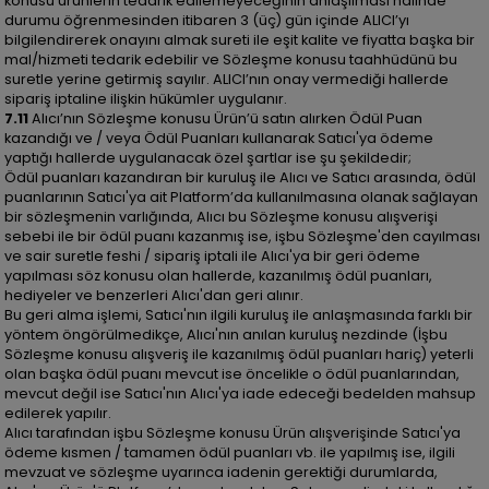
konusu ürünlerin tedarik edilemeyeceğinin anlaşılması halinde
durumu öğrenmesinden itibaren 3 (üç) gün içinde ALICI’yı
bilgilendirerek onayını almak sureti ile eşit kalite ve fiyatta başka bir
mal/hizmeti tedarik edebilir ve Sözleşme konusu taahhüdünü bu
suretle yerine getirmiş sayılır. ALICI’nın onay vermediği hallerde
sipariş iptaline ilişkin hükümler uygulanır.
7.11
Alıcı’nın Sözleşme konusu Ürün’ü satın alırken Ödül Puan
kazandığı ve / veya Ödül Puanları kullanarak Satıcı'ya ödeme
yaptığı hallerde uygulanacak özel şartlar ise şu şekildedir;
Ödül puanları kazandıran bir kuruluş ile Alıcı ve Satıcı arasında, ödül
puanlarının Satıcı'ya ait Platform’da kullanılmasına olanak sağlayan
bir sözleşmenin varlığında, Alıcı bu Sözleşme konusu alışverişi
sebebi ile bir ödül puanı kazanmış ise, işbu Sözleşme'den cayılması
ve sair suretle feshi / sipariş iptali ile Alıcı'ya bir geri ödeme
yapılması söz konusu olan hallerde, kazanılmış ödül puanları,
hediyeler ve benzerleri Alıcı'dan geri alınır.
Bu geri alma işlemi, Satıcı'nın ilgili kuruluş ile anlaşmasında farklı bir
yöntem öngörülmedikçe, Alıcı'nın anılan kuruluş nezdinde (İşbu
Sözleşme konusu alışveriş ile kazanılmış ödül puanları hariç) yeterli
olan başka ödül puanı mevcut ise öncelikle o ödül puanlarından,
mevcut değil ise Satıcı'nın Alıcı'ya iade edeceği bedelden mahsup
edilerek yapılır.
Alıcı tarafından işbu Sözleşme konusu Ürün alışverişinde Satıcı'ya
ödeme kısmen / tamamen ödül puanları vb. ile yapılmış ise, ilgili
mevzuat ve sözleşme uyarınca iadenin gerektiği durumlarda,