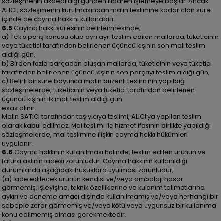
sözleşmenin akdedildiği günden itibaren işlemeye başlar. Ancak
ALICI, sözleşmenin kurulmasından malın teslimine kadar olan süre
içinde de cayma hakkını kullanabilir.
6.5
Cayma hakkı süresinin belirlenmesinde;
a) Tek sipariş konusu olup ayrı ayrı teslim edilen mallarda, tüketicinin
veya tüketici tarafından belirlenen üçüncü kişinin son malı teslim
aldığı gün,
b) Birden fazla parçadan oluşan mallarda, tüketicinin veya tüketici
tarafından belirlenen üçüncü kişinin son parçayı teslim aldığı gün,
c) Belirli bir süre boyunca malın düzenli tesliminin yapıldığı
sözleşmelerde, tüketicinin veya tüketici tarafından belirlenen
üçüncü kişinin ilk malı teslim aldığı gün
esas alınır.
Malın SATICI tarafından taşıyıcıya teslimi, ALICI’ya yapılan teslim
olarak kabul edilmez. Mal teslimi ile hizmet ifasının birlikte yapıldığı
sözleşmelerde, mal teslimine ilişkin cayma hakkı hükümleri
uygulanır.
6.6
Cayma hakkının kullanılması halinde, teslim edilen ürünün ve
fatura aslının iadesi zorunludur. Cayma hakkının kullanıldığı
durumlarda aşağıdaki hususlara uyulması zorunludur;
(a) İade edilecek ürünün kendisi ve/veya ambalajı hasar
görmemiş, işleyişine, teknik özelliklerine ve kulanım talimatlarına
aykırı ve deneme amacı dışında kullanılmamış ve/veya herhangi bir
sebeple zarar görmemiş ve/veya kötü veya uygunsuz bir kullanıma
konu edilmemiş olması gerekmektedir.