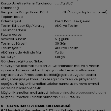
Kargo Ücreti ve Kimin Tarafından
……..TL/ ALICI
Ödeneceği
Vergiler ve Kargo Ücreti Dâhil
………-TL (Alıcı için toplam maliyet)
Toplam Bedel
Ödeme Şekli
Kredi Kartı- Tek Çekim
Teslim Edilecek Kişi/Kuruluş
ALICI’ya Teslim
Teslimat Adresi
……………………………………
Fatura Adresi
………………………………
Sevkiyat Süresi*
5 iş günü
Teslimat Süresi*
30 Gün
Teslim Şekli*
ALICI’ya Teslim
ALICI’nın İade Halinde Malı
Yurtiçi
SATICI’ya
Kargo………………………………………………...
Göndereceği Kargo Şirketi
*Sevkiyat ve teslimat süreleri, ALICI tarafından mal ve hizmetin
sipariş edilmesini takiben başlayacaktır.Teslim şartları ürün
sayfasında ve 7.maddede belirtildiği şekilde uygulanacaktır.
ALICI, sözleşmeye konu ürün ile ilgili tüm talep ve şikâyetlerini
aşağıdaki müşteri hizmetleri telefon numarasına veya e-mail
adresine bildirebilecektir.
Müşteri Hizmetleri mail adresi :
info@onlinestore.borusanoto.com
Müşteri Hizmetleri Telefon Numarası : 0850 755 06 06
6 – CAYMA HAKKI VE NASIL KULLANILACAĞI
6.1
Mesafeli sözleşmelerde ALICI, on dört gün içerisinde herhangi