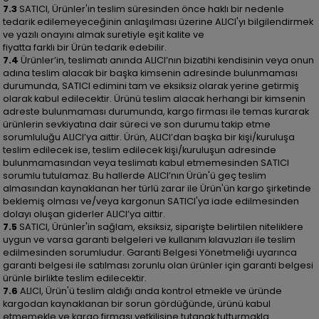
7.3
SATICI, Ürünler'in teslim süresinden önce haklı bir nedenle
tedarik edilemeyeceğinin anlaşılması üzerine ALICI'yı bilgilendirmek
ve yazılı onayını almak suretiyle eşit kalite ve
fiyatta farklı bir Ürün tedarik edebilir.
7.4
Ürünler’in, teslimatı anında ALICI’nın bizatihi kendisinin veya onun
adına teslim alacak bir başka kimsenin adresinde bulunmaması
durumunda, SATICI edimini tam ve eksiksiz olarak yerine getirmiş
olarak kabul edilecektir. Ürünü teslim alacak herhangi bir kimsenin
adreste bulunmaması durumunda, kargo firması ile temas kurarak
ürünlerin sevkiyatına dair süreci ve son durumu takip etme
sorumluluğu ALICI’ya aittir. Ürün, ALICI’dan başka bir kişi/kuruluşa
teslim edilecek ise, teslim edilecek kişi/kuruluşun adresinde
bulunmamasından veya teslimatı kabul etmemesinden SATICI
sorumlu tutulamaz. Bu hallerde ALICI’nın Ürün'ü geç teslim
almasından kaynaklanan her türlü zarar ile Ürün'ün kargo şirketinde
beklemiş olması ve/veya kargonun SATICI'ya iade edilmesinden
dolayı oluşan giderler ALICI’ya aittir.
7.5
SATICI, Ürünler'in sağlam, eksiksiz, siparişte belirtilen niteliklere
uygun ve varsa garanti belgeleri ve kullanım kılavuzları ile teslim
edilmesinden sorumludur. Garanti Belgesi Yönetmeliği uyarınca
garanti belgesi ile satılması zorunlu olan ürünler için garanti belgesi
ürünle birlikte teslim edilecektir.
7.6
ALICI, Ürün'ü teslim aldığı anda kontrol etmekle ve üründe
kargodan kaynaklanan bir sorun gördüğünde, ürünü kabul
etmemekle ve kargo firması yetkilisine tutanak tutturmakla