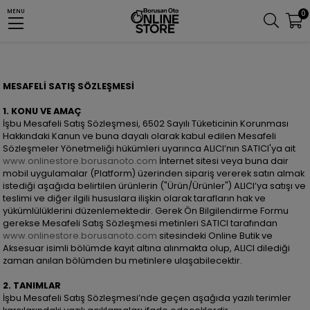
MENU
0
MESAFELİ SATIŞ SÖZLEŞMESİ
1. KONU VE AMAÇ
İşbu Mesafeli Satış Sözleşmesi, 6502 Sayılı Tüketicinin Korunması
Hakkındaki Kanun ve buna dayalı olarak kabul edilen Mesafeli
Sözleşmeler Yönetmeliği hükümleri uyarınca ALICI’nın SATICI'ya ait
www.onlinestore.borusanoto.com
İnternet sitesi veya buna dair
mobil uygulamalar (Platform) üzerinden sipariş vererek satın almak
istediği aşağıda belirtilen ürünlerin ("Ürün/Ürünler") ALICI’ya satışı ve
teslimi ve diğer ilgili hususlara ilişkin olarak tarafların hak ve
yükümlülüklerini düzenlemektedir. Gerek Ön Bilgilendirme Formu
gerekse Mesafeli Satış Sözleşmesi metinleri SATICI tarafından
www.onlinestore.borusanoto.com
sitesindeki Online Butik ve
Aksesuar isimli bölümde kayıt altına alınmakta olup, ALICI dilediği
zaman anılan bölümden bu metinlere ulaşabilecektir.
2. TANIMLAR
İşbu Mesafeli Satış Sözleşmesi’nde geçen aşağıda yazılı terimler