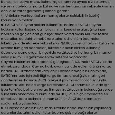
benzeri bir etkiye maruz kalmamış olmamı ve ayrıca sıvı ile temas,
yüksek sıcaklıklara maruz kalma ve sair herhangi bir sebeple kısmen
dahi olsa zarar görmemiş olması gerekir.
(j) Ürünlerin yeniden kullanılmamış olarak satılabilirlik özelliği
korunuyor olmalıdır.
6.7
ALICI’nın cayma hakkını kullanması halinde SATICI, cayma
hakkının kullanıldığına dair bildiriminin kendisine ulaştığı tarihten
itibaren en geç on dört gün içerisinde varsa malın ALICI’ya teslim
masrafları da dahil olmak üzere tahsil edilen tüm ödemeleri
tüketiciye iade etmekle yükümlüdür. SATICI, cayma hakkının kullanımı
üzerine tüm geri ödemeleri, tüketicinin satın alırken kullandığı
ödeme aracına uygun bir şekilde ve tüketiciye herhangi bir masraf
veya yükümlülük getirmeden tek seferde yapacaktır.
Cayma bildirimini takip eden 10 gün içinde ALICI, malı SATICI’ya iade
etmek zorundadır. Cayma hakkı uyarınca iade edilen ürünün kargo
bedeli SATICI tarafından karşılanır. Cayma hakkının kullanımında,
SATICI’nın iade için belirttiği kargo firması aracılığıyla malın geri
gönderilmesi halinde, ALICI iadeye ilişkin masraflardan sorumlu
tutulamaz. Aksi halde kargo ücretinden ALICI sorumludur. İade için
işbu Form’da belirtilen kargo firmasının, tüketicinin bulunduğu yerde
şubesinin olmaması durumunda SATICI, ilave hiçbir masraf talep
etmeksizin iade edilmek istenen Ürün’ün ALICI’dan alınmasını
sağlamakla yükümlüdür.
6.8
Cayma hakkının kullanılması üzerine bedel iadesinin yapılacağı
durumlarda, tahsil edilen tutar ödeme şekline bağlı olarak