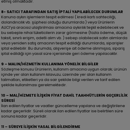
etmiş olmaktadır.
8-
SATICI TARAFINDAN SATIŞ İPTALİ YAPILABİLECEK DURUMLAR
Kanuna aykırı işlemlerin tespit edilmesi ( kredi kartı sahteciliği,
dolandırıcılık vb. şüphesi olduğu durumlarda ) veya Ürünlerin
ALICI’ya aracısız ulaştırılması amacına aykırılık teşkil edebilecek ve
bu sebeple nihai tüketicilerin zarar görmesine (fazla ödeme, düşük
taksit, sınırlı erişim, adetli alım vb. ) sebep olabilecek satın alımlarda
veya yeniden satış amacının tespit edildiği durumlarda, siparişler
iptal edilebilir. Bu durumda, alışverişe ait ödeme alınmışsa, sipariş
iptal edildiği için yasal süre içerisinde geri ödeme yapılacaktır.
9 – MALIN/HİZMETİN KULLANIMA YÖNELİK BİLGİLER
Sözleşme konusu Ürünlerin, kullanım amacına uygun olarak; ürünün
içinde yer alan kullanım kılavuzu; üzerinde yer alan kullanım
talimatları, etiketleri ya da sair şekilde bilgi verilen ve tarif edilen
şekilde kullanılması gerekmektedir.
10 – MAL/HİZMETE İLİŞKİN FİYAT DAHİL TAAHHÜTLERİN GEÇERLİLİK
SÜRESİ
İlan edilen fiyatlar ve vaatler güncelleme yapılana ve değiştirilene
kadar geçerlidir. Süreli olarak ilan edilen fiyatlar ise belirtilen süre
sonuna kadar geçerlidir.
11 – SÜREYE İLİŞKİN YASAL BİLGİLENDİRME