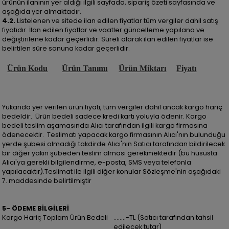
ürünün ilanının yer aldığı ilgili sayfada, sipariş özeti sayfasında ve
aşağıda yer almaktadır.
4.2.
Listelenen ve sitede ilan edilen fiyatlar tüm vergiler dahil satış
fiyatıdır. İlan edilen fiyatlar ve vaatler güncelleme yapılana ve
değiştirilene kadar geçerlidir. Süreli olarak ilan edilen fiyatlar ise
belirtilen süre sonuna kadar geçerlidir.
Ürün Kodu
Ürün Tanımı
Ürün Miktarı
Fiyatı
Yukarıda yer verilen ürün fiyatı, tüm vergiler dahil ancak kargo hariç
bedeldir. Ürün bedeli sadece kredi kartı yoluyla ödenir. Kargo
bedeli teslim aşamasında Alıcı tarafından ilgili kargo firmasına
ödenecektir. Teslimatı yapacak kargo firmasının Alıcı'nın bulunduğu
yerde şubesi olmadığı takdirde Alıcı'nın Satıcı tarafından bildirilecek
bir diğer yakın şubeden teslim alması gerekmektedir (bu hususta
Alıcı'ya gerekli bilgilendirme, e-posta, SMS veya telefonla
yapılacaktır).Teslimat ile ilgili diğer konular Sözleşme'nin aşağıdaki
7. maddesinde belirtilmiştir
5- ÖDEME BİLGİLERİ
Kargo Hariç Toplam Ürün Bedeli
……..-TL (Satıcı tarafından tahsil
edilecek tutar)