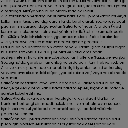
Alıcı'nın Ürün'ü Platform’dan satın alırken Satıcı nezdindeki kullandığı
ödül puanı ve benzerleri, Satıcı'nın ilgili kuruluş ile farklı bir anlaşması
olmadıkça, Alıcı'ya yine puan olarak iade edilebilir.
Alıcı tarafından herhangi bir surette haksız ödül puanı kazanımı veya
kullanımının tespit edildiği durumlarda kural olarak, söz konusu ödül
puanlarının parasal değeri-tutarı Satıcı tarafından Alıcı'dan (kredi
kartından, nakden ve sair yasal yöntemler ile) tahsil olunabilecektir.
Bu hüküm, öyle bir sistemin uygulaması neticesi Satıcı tarafından
Alıcı'ya hediye verilen malların bedeli için de geçerlidir.
Ödül puanı ve benzerlerinin kazanım ve kullanım işlemleri ilgili diğer
hususlar, söz konusu kuruluş ile Alıcı ve Satıcı arasındaki
sözleşmelerin hükümlerine tabi olup, ilgili hallerde Satıcı, gerek işbu
Sözleşme’de, gerek anılan anlaşmalarda belirli tüm hak ve yetkileri
Alıcı ve kuruluş nezdinde kullanabilir, ilgili işlemleri belirtilen kuruluş
ve/veya aynı sistemdeki diğer işyerleri adına ve / veya hesabına da
yapabilir.
Satıcı'dan kazanılan veya Satıcı nezdinde kullanılan ödül puanları,
hediye çekleri gibi mukabili nakdi para talepleri, hiçbir durumda ve
surette kabul edilmez.
Satıcı, Alıcı ile yukarıda anılan kuruluşlar arasındaki ihtilaflar ile
bunların herhangi bir maddi, hukuki, mali ve mali olmayan sonucu
için hiçbir mesuliyet kabul etmemektedir; yukarıdaki hükümler
geçerli ve saklıdır.
Satıcı'dan ödül puanı kazanan veya Satıcı'ya ödemelerinde ödül
puanı gibi yöntemleri kullanan Alıcı yukarıdaki özel şartları kabul