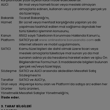
karşılarındaki yazılı açıklamaları ifade edeceklerdir.
ALICI
:
Bir mal veya hizmeti ticari veya mesleki olmayan
amaçlarla edinen, kullanan veya yararlanan gerçek ya
da tüzel kişiyi,
Bakanlık
:
Ticaret Bakanlığı’nı,
Hizmet
:
Bir ücret veya menfaat karşılığında yapılan ya da
yapılması taahhüt edilen mal sağlama dışındaki her
türlü tüketici işleminin konusunu,
Kanun
:
6502 sayılı Tüketicinin Korunması Hakkında Kanun’u,
Platform
:
SATICI’ya ait
www.onlinestore.borusanoto.com
adlı
internet sitesini ve mobil uygulamasını,
SATICI
:
Kamu tüzel kişileri de dahil olmak üzere ticari veya
mesleki amaçlarla tüketiciye mal sunan ya da mal
sunanın adına ya da hesabına hareket eden ve işbu Ön
Bilgilendirme Formu’nun 3.maddesinde bilgileri bulunan
gerçek ve/veya tüzel kişiyi,
Sözleşme
:
SATICI ve ALICI arasında akdedilen Mesafeli Satış
Sözleşmesi’ni
Taraflar
:
SATICI ve ALICI’yı,
Ürün veya
:
Alışverişe konu olan ve Platform’da satışa arz edilen her
Ürünler
türlü ürünleri,
Yönetmelik
:
Mesafeli Satışlar Yönetmeliği’ni,
İfade eder.
3. TARAF BİLGİLERİ