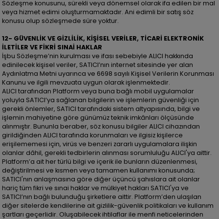
Sözleşme konusunu, sürekli veya dönemsel olarak ifa edilen bir mal
veya hizmet edimi oluşturmamaktadır. Ani edimli bir satış söz
konusu olup sözleşmede süre yoktur.
12- GÜVENLİK VE GİZLİLİK, KİŞİSEL VERİLER, TİCARİ ELEKTRONİK
İLETİLER VE FİKRİ SINAİ HAKLAR
İşbu Sözleşme’nin kurulması ve ifası sebebiyle ALICI hakkında
edinilecek kişisel veriler, SATICI’nın internet sitesinde yer alan
Aydınlatma Metni uyarınca ve 6698 sayılı Kişisel Verilerin Korunması
Kanunu ve ilgili mevzuata uygun olarak işlenmektedir.
ALICI tarafından Platform veya buna bağlı mobil uygulamalar
yoluyla SATICI’ya sağlanan bilgilerin ve işlemlerin güvenliği için
gerekli önlemler, SATICI tarafındaki sistem altyapısında, bilgi ve
işlemin mahiyetine göre günümüz teknik imkânları ölçüsünde
alınmıştır. Bununla beraber, söz konusu bilgiler ALICI cihazından
girildiğinden ALICI tarafında korunmaları ve ilgisiz kişilerce
erişilememesi için, virüs ve benzeri zararlı uygulamalara ilişkin
olanlar dâhil, gerekli tedbirlerin alınması sorumluluğu ALICI'ya aittir.
Platform’a ait her türlü bilgi ve içerik ile bunların düzenlenmesi,
değiştirilmesi ve kısmen veya tamamen kullanımı konusunda;
SATICI'nın anlaşmasına göre diğer üçüncü şahıslara ait olanlar
hariç tüm fikri ve sınai haklar ve mülkiyet hakları SATICI'ya ve
SATICI’nın bağlı bulunduğu şirketlere aittir. Platform’den ulaşılan
diğer sitelerde kendilerine ait gizlilik-güvenlik politikaları ve kullanım
şartları geçerlidir. Oluşabilecek ihtilaflar ile menfi neticelerinden