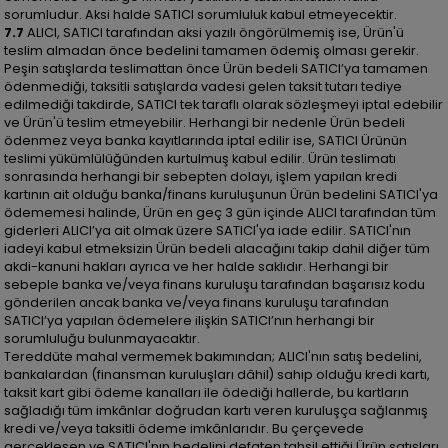
sorumludur. Aksi halde SATICI sorumluluk kabul etmeyecektir.
7.7
ALICI, SATICI tarafından aksi yazılı öngörülmemiş ise, Ürün'ü
teslim almadan önce bedelini tamamen ödemiş olması gerekir.
Peşin satışlarda teslimattan önce Ürün bedeli SATICI’ya tamamen
ödenmediği, taksitli satışlarda vadesi gelen taksit tutarı tediye
edilmediği takdirde, SATICI tek taraflı olarak sözleşmeyi iptal edebilir
ve Ürün'ü teslim etmeyebilir. Herhangi bir nedenle Ürün bedeli
ödenmez veya banka kayıtlarında iptal edilir ise, SATICI Ürünün
teslimi yükümlülüğünden kurtulmuş kabul edilir. Ürün teslimatı
sonrasında herhangi bir sebepten dolayı, işlem yapılan kredi
kartının ait olduğu banka/finans kuruluşunun Ürün bedelini SATICI'ya
ödememesi halinde, Ürün en geç 3 gün içinde ALICI tarafından tüm
giderleri ALICI’ya ait olmak üzere SATICI'ya iade edilir. SATICI'nın
iadeyi kabul etmeksizin Ürün bedeli alacağını takip dahil diğer tüm
akdi-kanuni hakları ayrıca ve her halde saklıdır. Herhangi bir
sebeple banka ve/veya finans kuruluşu tarafından başarısız kodu
gönderilen ancak banka ve/veya finans kuruluşu tarafından
SATICI’ya yapılan ödemelere ilişkin SATICI’nın herhangi bir
sorumluluğu bulunmayacaktır.
Tereddüte mahal vermemek bakımından; ALICI'nın satış bedelini,
bankalardan (finansman kuruluşları dâhil) sahip olduğu kredi kartı,
taksit kart gibi ödeme kanalları ile ödediği hallerde, bu kartların
sağladığı tüm imkânlar doğrudan kartı veren kuruluşça sağlanmış
kredi ve/veya taksitli ödeme imkânlarıdır. Bu çerçevede
gerçekleşen ve SATICI'nın bedelini defaten tahsil ettiği Ürün satışları