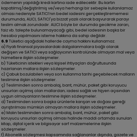
ödemenin yapıldığı kredi kartına iade edilecektir. Bu kartın
kapatılmış/değiştirilmiş ve/veya herhangi bir sebeple kullanılamaz
olması nedeniyle SATICI’nın bedel iadesini gerçekleştirememesi
durumunda, ALICI, SATICI'ya bizzat yazılı olarak başvurarak parayı
teslim almak zorundadır. ALICI böyle bir durumda gecikme zararı,
faiz vb. talepte bulunamayacağı gibi, bedel iadesinin başka bir
hesaba yapılmasını isteme hakkına da sahip değildir.
6.9
Tüketici aşağıdaki hallerde cayma hakkını kullanamaz.
a) Fiyatı finansal piyasalardaki dalgalanmalara bağlı olarak
değişen ve SATICI veya sağlayıcının kontrolünde olmayan mal veya
hizmetlere ilişkin sözleşmeler.
b) Tüketicinin istekleri veya kişisel ihtiyaçları doğrultusunda
hazırlanan mallara ilişkin sözleşmeler.
c) Çabuk bozulabilen veya son kullanma tarihi geçebilecek malların
teslimine ilişkin sözleşmeler.
ç) Tesliminden sonra ambalaj, bant, mühür, paket gibi koruyucu
unsurları açılmış olan mallardan; iadesi sağlık ve hijyen açısından
uygun olmayanların teslimine ilişkin sözleşmeler.
d) Tesliminden sonra başka ürünlerle karışan ve doğası gereği
ayrıştırılması mümkün olmayan mallara ilişkin sözleşmeler.
e) Malın tesliminden sonra ambalaj, bant, mühür, paket gibi
koruyucu unsurları açılmış olması halinde maddi ortamda sunulan
kitap, dijital içerik ve bilgisayar sarf malzemelerine ilişkin
sözleşmeler.
f) Abonelik sözleşmesi kapsamında sağlananlar dışında, gazete ve