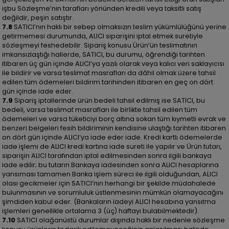
işbu Sözleşme’nin tarafları yönünden kredili veya taksitli satış
değildir, peşin satıştır.
7.8
SATICI’nın haklı bir sebep olmaksızın teslim yükümlülüğünü yerine
getirmemesi durumunda, ALICI siparişini iptal etmek suretiyle
sözleşmeyi feshedebilir. Sipariş konusu Ürün’ün teslimatının
imkansızlaştığı hallerde, SATICI, bu durumu, öğrendiği tarihten
itibaren üç gün içinde ALICI’ya yazılı olarak veya kalıcı veri saklayıcısı
ile bildirir ve varsa teslimat masrafları da dâhil olmak üzere tahsil
edilen tüm ödemeleri bildirim tarihinden itibaren en geç on dört
gün içinde iade eder.
7.9
Sipariş iptallerinde ürün bedeli tahsil edilmiş ise SATICI, bu
bedeli, varsa teslimat masrafları ile birlikte tahsil edilen tüm
ödemeleri ve varsa tüketiciyi borç altına sokan tüm kıymetli evrak ve
benzeri belgeleri fesih bildiriminin kendisine ulaştığı tarihten itibaren
on dört gün içinde ALICI’ya iade eder iade. Kredi kartlı ödemelerde
iade işlemi de ALICI kredi kartına iade sureti ile yapılır ve Ürün tutarı,
siparişin ALICI tarafından iptal edilmesinden sonra ilgili bankaya
iade edilir; bu tutarın Bankaya iadesinden sonra ALICI hesaplarına
yansıması tamamen Banka işlem süreci ile ilgili olduğundan, ALICI
olası gecikmeler için SATICI’nın herhangi bir şekilde müdahalede
bulunmasının ve sorumluluk üstlenmesinin mümkün olamayacağını
şimdiden kabul eder. (Bankaların iadeyi ALICI hesabına yansıtma
işlemleri genellikle ortalama 3 (üç) haftayı bulabilmektedir).
7.10
SATICI olağanüstü durumlar dışında haklı bir nedenle sözleşme