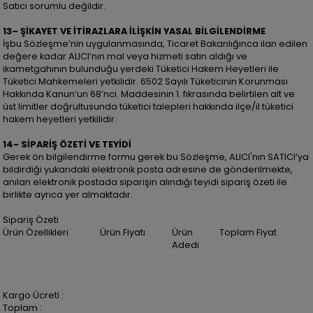
Satıcı sorumlu değildir.
13– ŞİKAYET VE İTİRAZLARA İLİŞKİN YASAL BİLGİLENDİRME
İşbu Sözleşme’nin uygulanmasında, Ticaret Bakanlığınca ilan edilen
değere kadar ALICI’nın mal veya hizmeti satın aldığı ve
ikametgahının bulunduğu yerdeki Tüketici Hakem Heyetleri ile
Tüketici Mahkemeleri yetkilidir. 6502 Sayılı Tüketicinin Korunması
Hakkında Kanun’un 68’nci. Maddesinin 1. fıkrasında belirtilen alt ve
üst limitler doğrultusunda tüketici talepleri hakkında ilçe/il tüketici
hakem heyetleri yetkilidir.
14- SİPARİŞ ÖZETİ VE TEYİDİ
Gerek ön bilgilendirme formu gerek bu Sözleşme, ALICI'nın SATICI’ya
bildirdiği yukarıdaki elektronik posta adresine de gönderilmekte,
anılan elektronik postada siparişin alındığı teyidi sipariş özeti ile
birlikte ayrıca yer almaktadır.
Sipariş Özeti
Ürün Özellikleri
Ürün Fiyatı
Ürün
Toplam Fiyat
Adedi
Kargo Ücreti :
Toplam :