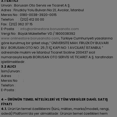
3.1 SATICI
Unvan : Borusan Oto Servis ve Ticaret A.Ş.
Adres : Firuzköy Yolu Bulvarı No:21, Avcılar, İstanbul
Mersis No : 0180-0038-3920-0015
Telefon : (212) 412 00 00
Fax : (212) 362 37 15
E-Posta :
info@onlinestore.borusanoto.com
Vergi No : Büyük Mükellefler VD./ 1800038392
www.onlinestore.borusanoto.com
, Türkiye Cumhuriyeti yasalarına
göre kurulmuş bir şirket olup,” ÜNİVERSİTE MAH. FİRUZKÖY BULVARI
BLV. BORUSAN OTO NO: 25 /1 İÇ KAPI NO: 1 AVCILAR/ İSTANBUL ”
adresinde mukim ve İstanbul Ticaret Siciline 200437 sicil
numarasıyla kayıtlı BORUSAN OTO SERVİS VE TİCARET A.Ş. tarafından
işletilmektedir.
3.2 ALICI
İsim/unvan :
Adres :
Mersis No :
Telefon :
E-Posta :
4 – ÜRÜNÜN TEMEL NİTELİKLERİ VE TÜM VERGİLER DAHİL SATIŞ
FİYATI
4.1.
Ürün’ün temel özelliklerini (türü, miktarı, marka/modeli, rengi,
adedi) Platform’da yer almaktadır. Ürünün temel özellikleri hem