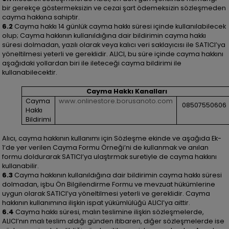
bir gerekçe göstermeksizin ve cezai şart ödemeksizin sözleşmeden
cayma hakkına sahiptir.
6.2
Cayma hakkı 14 günlük cayma hakkı süresi içinde kullanılabilecek
olup; Cayma hakkının kullanıldığına dair bildirimin cayma hakkı
süresi dolmadan, yazılı olarak veya kalıcı veri saklayıcısı ile SATICI’ya
yöneltilmesi yeterli ve gereklidir. ALICI, bu süre içinde cayma hakkını
aşağıdaki yollardan biri ile ileteceği cayma bildirimi ile
kullanabilecektir.
Cayma Hakkı Kanalları
Cayma
www.onlinestore.borusanoto.com
08507550606
Hakkı
Bildirimi
Alıcı, cayma hakkının kullanımı için Sözleşme ekinde ve aşağıda Ek-
1’de yer verilen Cayma Formu Örneği’ni de kullanmak ve anılan
formu doldurarak SATICI’ya ulaştırmak suretiyle de cayma hakkını
kullanabilir.
6.3
Cayma hakkının kullanıldığına dair bildirimin cayma hakkı süresi
dolmadan, işbu Ön Bilgilendirme Formu ve mevzuat hükümlerine
uygun olarak SATICI’ya yöneltilmesi yeterli ve gereklidir. Cayma
hakkının kullanımına ilişkin ispat yükümlülüğü ALICI’ya aittir.
6.4
Cayma hakkı süresi, malın teslimine ilişkin sözleşmelerde,
ALICI’nın malı teslim aldığı günden itibaren, diğer sözleşmelerde ise