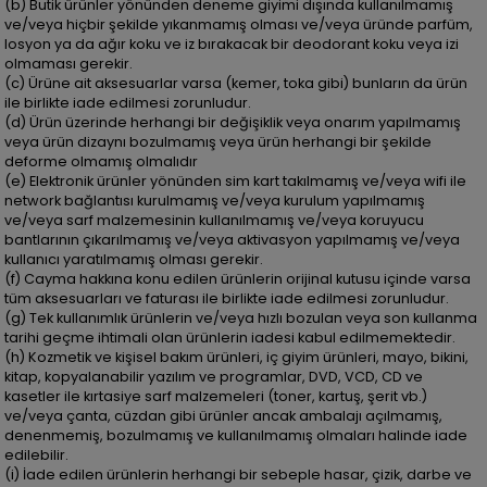
(b) Butik ürünler yönünden deneme giyimi dışında kullanılmamış
ve/veya hiçbir şekilde yıkanmamış olması ve/veya üründe parfüm,
losyon ya da ağır koku ve iz bırakacak bir deodorant koku veya izi
olmaması gerekir.
(c) Ürüne ait aksesuarlar varsa (kemer, toka gibi) bunların da ürün
ile birlikte iade edilmesi zorunludur.
(d) Ürün üzerinde herhangi bir değişiklik veya onarım yapılmamış
veya ürün dizaynı bozulmamış veya ürün herhangi bir şekilde
deforme olmamış olmalıdır
(e) Elektronik ürünler yönünden sim kart takılmamış ve/veya wifi ile
network bağlantısı kurulmamış ve/veya kurulum yapılmamış
ve/veya sarf malzemesinin kullanılmamış ve/veya koruyucu
bantlarının çıkarılmamış ve/veya aktivasyon yapılmamış ve/veya
kullanıcı yaratılmamış olması gerekir.
(f) Cayma hakkına konu edilen ürünlerin orijinal kutusu içinde varsa
tüm aksesuarları ve faturası ile birlikte iade edilmesi zorunludur.
(g) Tek kullanımlık ürünlerin ve/veya hızlı bozulan veya son kullanma
tarihi geçme ihtimali olan ürünlerin iadesi kabul edilmemektedir.
(h) Kozmetik ve kişisel bakım ürünleri, iç giyim ürünleri, mayo, bikini,
kitap, kopyalanabilir yazılım ve programlar, DVD, VCD, CD ve
kasetler ile kırtasiye sarf malzemeleri (toner, kartuş, şerit vb.)
ve/veya çanta, cüzdan gibi ürünler ancak ambalajı açılmamış,
denenmemiş, bozulmamış ve kullanılmamış olmaları halinde iade
edilebilir.
(i) İade edilen ürünlerin herhangi bir sebeple hasar, çizik, darbe ve