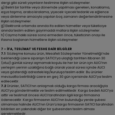
dergi gibi süreli yayınların teslimine ilişkin sözleşmeler.
g) Belirli bir tarihte veya dönemde yapılması gereken, konaklama,
eşya taşıma, araba kiralama, yiyecek-içecek tedariki ve eğlence
veya dinlenme amacıyla yapılan boş zamanın değerlendirilmesine
ilişkin sözleşmeler.
ğ) Elektronik ortamda anında ifa edilen hizmetler veya tüketiciye
anında teslim edilen gayrimaddi mallara ilişkin sözleşmeler.
h) Cayma hakkı süresi sona ermeden önce, tüketicinin onayı ile
ifasına başlanan hizmetlere ilişkin sözleşmeler
7 – İFA, TESLİMAT VE FESHE DAİR BİLGİLER
7.1
Sözleşme konusu ürün, Mesafeli Sözleşmeler Yönetmeliği’nde
belirlendiği üzere siparişin SATICI’ya ulaştığı tarihten itibaren 30
(otuz) günlük süreyi aşmamak koşulu ile her bir ürün için ALICI’nın
yerleşim yerinin uzaklığına bağlı olarak yasal süresi içinde ALICI
veya gösterdiği adresteki kişi/kuruluşa teslim edilir. Bu ürünler
mevzuatta belirtildiği üzere en geç 30 gün içerisinde ALICI’ya teslim
edilecektir.
7.2
Ürünler, SATICI’nın anlaşmalı olduğu kargo firması aracılığıyla
ALICI’ya gönderilmekte ve teslim edilmektedir. Kargo bedeli ALICI’ya
aittir ve teslimat öncesi ALICI tarafından ilgili kargo firmasına
ödenecektir. Kargo firmasının ALICI’nın bulunduğu yerde şubesi
olmaması halinde ALICI’nın Ürün’ü kargo firmasının SATICI tarafından
bildirilen en yakındaki diğer bir şubesinden teslim alması
gerekmektedir.